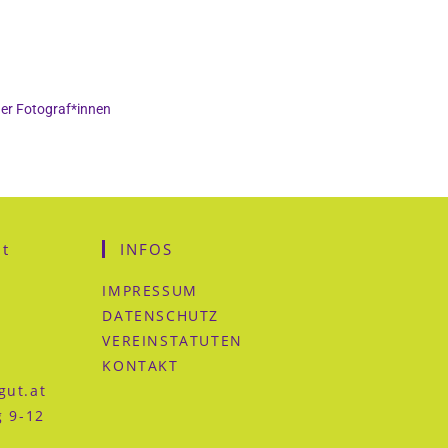
der Fotograf*innen
t
INFOS
IMPRESSUM
DATENSCHUTZ
VEREINSTATUTEN
KONTAKT
gut.at
g 9-12